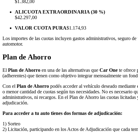
$1.382,00
ALICUOTA EXTRAORDINARIA (30 %)
$42.297,00
VALOR CUOTA PURA
$1.174,93
Los importes de las cuotas incluyen gastos administrativos, seguro d
automotor.
Plan de Ahorro
El
Plan de Ahorro
en una de las alternativas que
Car One
te ofrece 
(adherentes) que tienen como objetivo integrar mensualmente un fondo
Con el
Plan de Ahorro
podés acceder al vehículo deseado mediante e
o menor cantidad de cuotas según tus necesidades. No es necesario que 
administrativos, ni recargos. En el Plan de Ahorro las cuotas licitada
adjudicación.
Para acceder a tu auto tienes dos formas de adjudicación:
1) Sorteo
2) Licitación, participando en los Actos de Adjudicación que cada ter