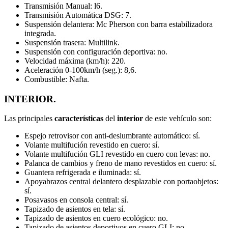
Transmisión Manual: l6.
Transmisión Automática DSG: 7.
Suspensión delantera: Mc Pherson con barra estabilizadora
integrada.
Suspensión trasera: Multilink.
Suspensión con configuración deportiva: no.
Velocidad máxima (km/h): 220.
Aceleración 0-100km/h (seg.): 8,6.
Combustible: Nafta.
INTERIOR.
Las principales
características
del
interior
de este vehículo son:
Espejo retrovisor con anti-deslumbrante automático: sí.
Volante multifución revestido en cuero: sí.
Volante multifución GLI revestido en cuero con levas: no.
Palanca de cambios y freno de mano revestidos en cuero: sí.
Guantera refrigerada e iluminada: sí.
Apoyabrazos central delantero desplazable con portaobjetos:
sí.
Posavasos en consola central: sí.
Tapizado de asientos en tela: sí.
Tapizado de asientos en cuero ecológico: no.
Tapizado de asientos deportivos en cuero GLI: no.