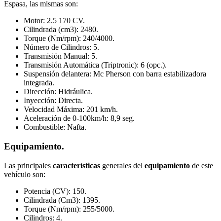
Espasa, las mismas son:
Motor: 2.5 170 CV.
Cilindrada (cm3): 2480.
Torque (Nm/rpm): 240/4000.
Número de Cilindros: 5.
Transmisión Manual: 5.
Transmisión Automática (Triptronic): 6 (opc.).
Suspensión delantera: Mc Pherson con barra estabilizadora
integrada.
Dirección: Hidráulica.
Inyección: Directa.
Velocidad Máxima: 201 km/h.
Aceleración de 0-100km/h: 8,9 seg.
Combustible: Nafta.
Equipamiento.
Las principales
características
generales del
equipamiento
de este
vehículo son:
Potencia (CV): 150.
Cilindrada (Cm3): 1395.
Torque (Nm/rpm): 255/5000.
Cilindros: 4.